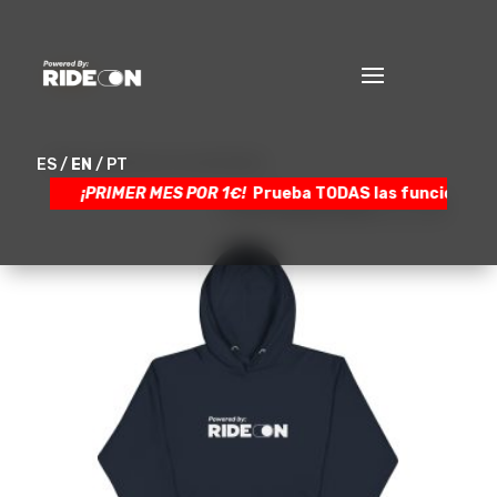
Inicio
/ Sudaderas
Sudaderas
Mostrando los 2 resultados
ES
/
EN
/
PT
¡PRIMER MES POR 1€!
Prueba TODAS las funciones d