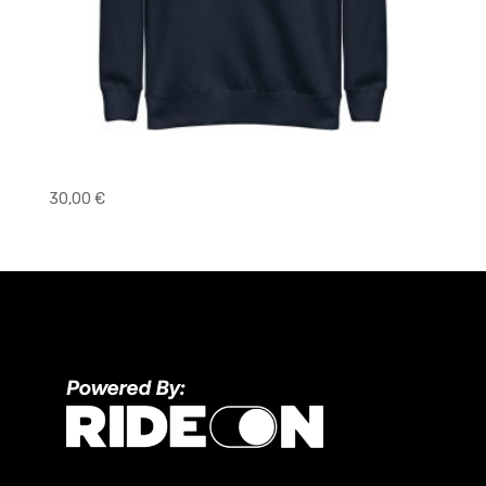
Core Hoodie LITE
30,00
€