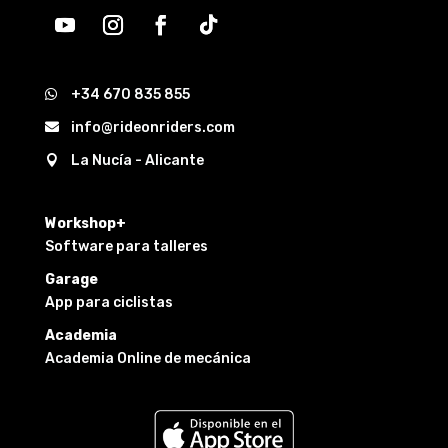
+34 670 835 855

info@rideonriders.com

La Nucía - Alicante

Workshop+
Software para talleres
Garage
App para ciclistas
Academia
Academia Online de mecánica