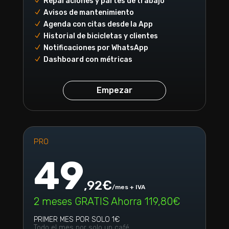
Reparaciones y partes de trabajo
N
Avisos de mantenimiento
N
Agenda con citas desde la App
N
Historial de bicicletas y clientes
N
Notificaciones por WhatsApp
N
Dashboard con métricas
N
Empezar
PRO
49
,92€
/mes + IVA
2 meses GRATIS Ahorra 119,80€
PRIMER MES POR SOLO 1€
Todo el mes por solo un café