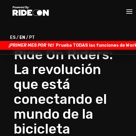
ES
/
EN
/
PT
¡PRIMER MES POR 1€!
Prueba TODAS las funciones de Worksh
Ride On Riders:
La revolución
que está
conectando el
mundo de la
bicicleta