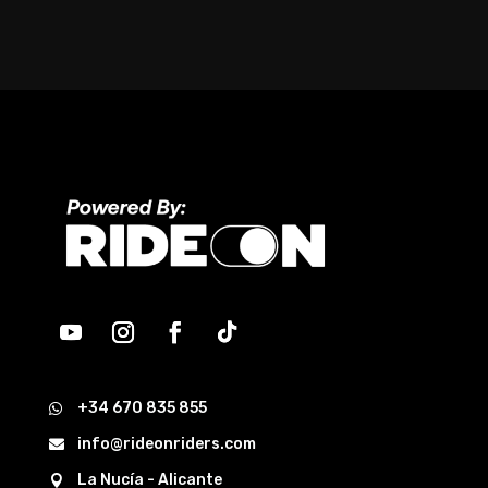
+34 670 835 855

info@rideonriders.com

La Nucía - Alicante
